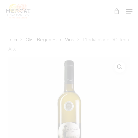
Skip
Men
to
Close
main
Menu
content
Inici
Olis i Begudes
Vins
L’Indià blanc DO Terra
Alta