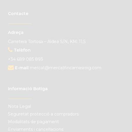
Contacte
Adreça
Carretera Tortosa – Aldea S/N, KM. 11,5
Telèfon
+34 689 085 893
E-mail
mercat@mercatfincamasroig.com
Informació Botiga
Nota Legal
Seguretat protecció a compradors
Modalitats de pagament
Enviaments i cancel·lacions