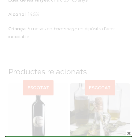
Edat de les vinyes
: entre 35 i 65 anys
Alcohol
: 14.5%
Criança
: 5 mesos en
batonnage
en dipòsits d’acer
inoxidable
Productes relacionats
ESGOTAT
ESGOTAT