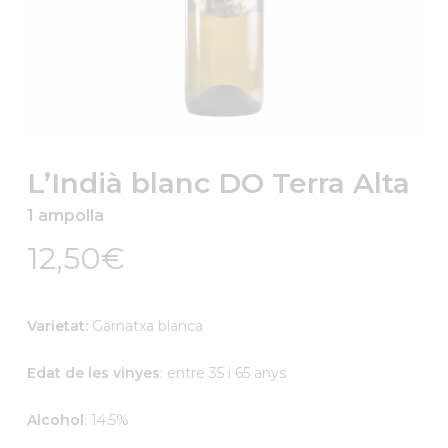
L’Indià blanc DO Terra Alta
1 ampolla
12,50
€
Varietat:
Garnatxa blanca
Edat de les vinyes
: entre 35 i 65 anys
Alcohol
: 14.5%