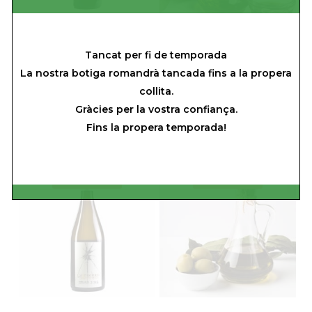
L’Indià negre DO
5 Litres Oli d’oliva
Tancat per fi de temporada
Terra Alta
verge extra ECO
La nostra botiga romandrà tancada fins a la propera
Finca Mes Roig
1 ampolla
collita.
11€/litro
12,50
€
Gràcies per la vostra confiança.
55,00
€
Fins la propera temporada!
ESGOTAT
ESGOTAT