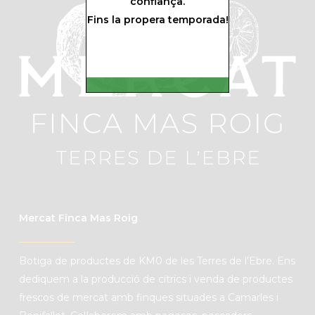
confiança.
Fins la propera temporada!
Mercat Finca Mas Roig
B
otiga de productes de
KM0
de les Terres de l’Ebre. Ens
dediquem a la producció de cítrics i venda de productes
frescos de mercat amb finques situades a Camarles i