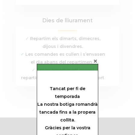
Dies de lliurament
✓
Repartim els dimarts, dimecres,
dijous i divendres.
✓
Les comandes es cullen i s’envasen
el dia abans del repartiment.
✓
Tenim repartiment propi i
repartiment d’empreses de transport
Tancat per fi de
temporada
La nostra botiga romandrà
tancada fins a la propera
collita.
Gràcies per la vostra