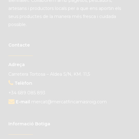
Benifallet. C
ol·laborem amb pagesos, pescadors,
artesans i productors locals per a que ens aportin els
seus productes de la manera més fresca i cuidada
possible.
Contacte
Adreça
Carretera Tortosa – Aldea S/N, KM. 11,5
Telèfon
+34 689 085 893
E-mail
mercat@mercatfincamasroig.com
Informació Botiga