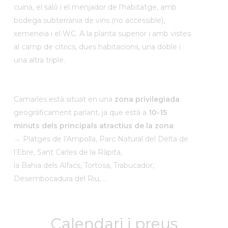
cuina, el saló i el menjador de l’habitatge, amb
bodega subterrània de vins (no accessible),
xemeneia i el WC. A la planta superior i
amb vistes
a
l camp de cítrics, dues habitacions, una doble i
una altra triple.
Camarles està situat en una
zona privilegiada
geogràficament parlant, ja que està a
10-15
minuts dels principals atractius de la zona
:
→
Platges de l’Ampolla, Parc Natural del Delta de
l’Ebre, Sant Carles de la Ràpita,
la Bahia dels Alfacs, Tortosa, Trabucador,
Desembocadura del Riu, …
Calendari i preus