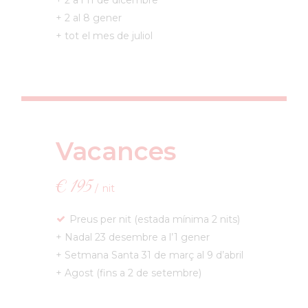
+ 2 al 8 gener
+ tot el mes de juliol
Vacances
€
195
nit
Preus per nit (estada mínima 2 nits)
+ Nadal 23 desembre a l’1 gener
+ Setmana Santa 31 de març al 9 d’abril
+ Agost (fins a 2 de setembre)