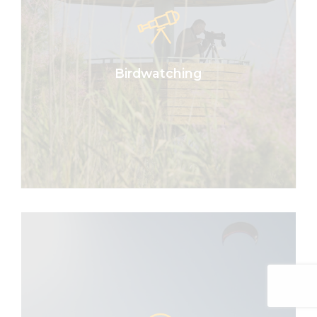
El Parc Natural del Delta de l’Ebre és
un espai on habita una gran diversitat
d’espècies d’arreu del món, sent
també un indret de cria de
nombroses espècies. Aquest és l’àrea
Birdwatching
de repòs i d’hivernada per als ocells.
MÉS INFORMACIÓ
Turisme actiu
Tens ganes de viure noves
experiències, d’evadir-te i de