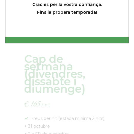
Dilluns, dimarts, dimecres i dijous (No
Gràcies per la vostra confiança.
festius).
Fins la propera temporada!
Cap de
setmana
(divendres,
dissabte i
diumenge)
€
165
nit
Preus per nit (estada mínima 2 nits)
+ 31 octubre
+ 2 a l’11 de dicembre