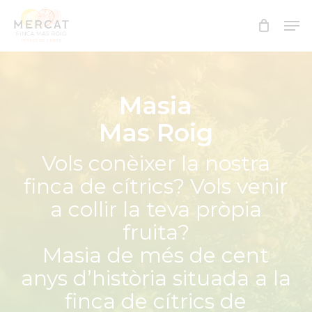
Skip
Men
to
Close
main
Menu
content
Masia
Mas Roig
Vols conèixer la nostra
finca de cítrics? Vols venir
a collir la teva pròpia
fruita?
Masia de més de cent
anys d’història situada a la
finca de cítrics de