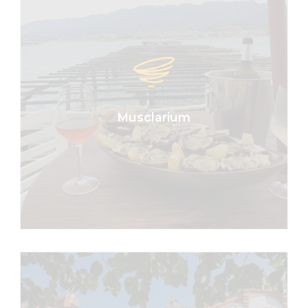
Un dia inoblidable al mig del
mar
Musclarium és un projecte únic on
podràs degustar les autèntiques joies
de la badia. Puja damunt d’una
musclera i descobreix els sabors del
mar.
Musclarium
MÉS INFORMACIÓ
Enoturisme, gastronomia