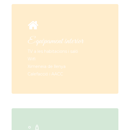
Equipament interior
TV a les habitacions i saló
Wifi
Ximeneia de llenya
Calefacció i AACC