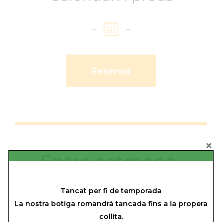
Reservar
Entre setmana
€
110
nit
Tancat per fi de temporada
La nostra botiga romandrà tancada fins a la propera
Preus per nit (estada mínima 2 nits)
collita.