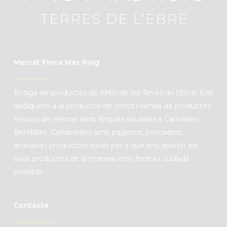
Mercat Finca Mas Roig
B
otiga de productes de
KM0
de les Terres de l’Ebre. Ens
dediquem a la producció de cítrics i venda de productes
frescos de mercat amb finques situades a Camarles i
Benifallet. C
ol·laborem amb pagesos, pescadors,
artesans i productors locals per a que ens aportin els
seus productes de la manera més fresca i cuidada
possible.
Contacte