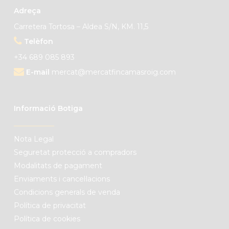
Adreça
Carretera Tortosa – Aldea S/N, KM. 11,5
Telèfon
+34 689 085 893
E-mail
mercat@mercatfincamasroig.com
Informació Botiga
Nota Legal
Seguretat protecció a compradors
Modalitats de pagament
Enviaments i cancel·lacions
Condicions generals de venda
Política de privacitat
Política de cookies