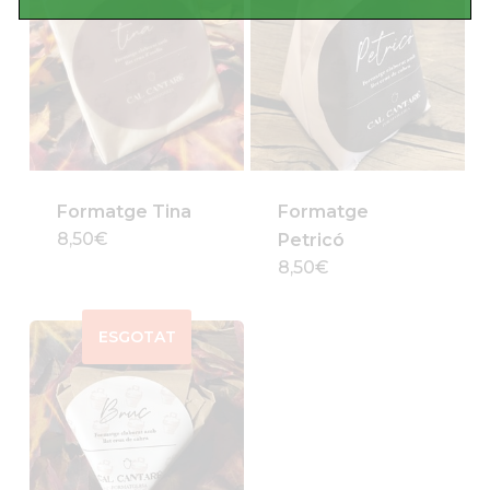
Formatge Tina
Formatge
8,50
€
Petricó
8,50
€
ESGOTAT