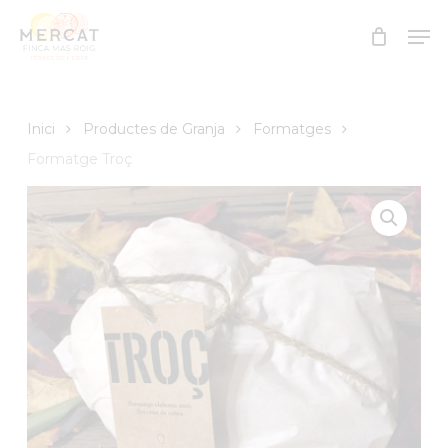
Skip
Men
to
Close
main
Menu
content
Inici
Productes de Granja
Formatges
Formatge Troç