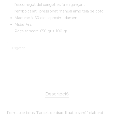
l’escorregut del xerigot es fa mitjançant
l’embolcallat i pressionat manual amb tela de cotó.
Maduració: 60 dies aproximadament.
Mida/Pes:
Peça sencera: 650 gr ± 100 gr
Esgotat
Descripció
Formatge tipus “Farcell, de drap, lligat o sarró” elaborat