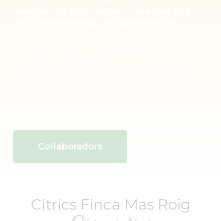
locals per tal de fer arribar a casa teva tota
classe de productes agroalimentaris de
primera necessitat.
Col·laborem amb pagesos, pescadors,
artesans i productors locals per a que ens
aportin els seus productes de la manera més
fresca i cuidada possible amb l’agilitat i tracte
que rebria el producte a un mercat municipal.
Col·laboradors
Cítrics Finca Mas Roig