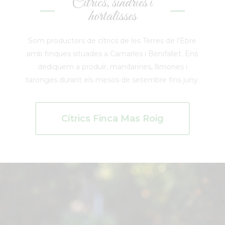
Cítrics, síndries i
hortalisses
Som productors de cítrics de les Terres de l’Ebre
amb finques situades a Camarles i Benifallet. Ens
dediquem a produïr, mandarines, llimones i
taronges durant els mesos de setembre fins juny.
Cítrics Finca Mas Roig