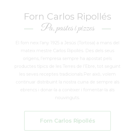
Forn Carlos Ripollés
Pa, pastes i pizzes
El forn neix l’any 1925 a Jesús (Tortosa) a mans del
mateix mestre Carlos Ripollés. Des dels seus
orígens, l’empresa sempre ha apostat pels
productes típics de les Terres de l’Ebre, tot seguint
les seves receptes tradicionals.Per això, volem
continuar distribuint la nostra cuina de sempre als
ebrencs i donar-la a conèixer i fomentar-la als
nouvinguts.
Forn Carlos Ripollés