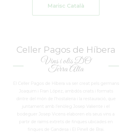
Marisc Català
Celler Pagos de Híbera
Vins i olis DO
Terra Alta
El Celler Pagos de Híbera va ser creat pels germans
Joaquim i Fran López, ambdós criats i formats
dintre del món de l’hostaleria i la restauració, que
juntament amb l’enòleg Josep Valiente i el
bodeguer Josep Vicens elaboren els seus vins a
partir de raïms extrets de finques ubicades en
finques de Gandesa i El Pinell de Brai.