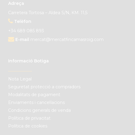
Adreça
Carretera Tortosa – Aldea S/N, KM. 11,5
Telèfon
+34 689 085 893
E-mail
mercat@mercatfincamasroig.com
Informació Botiga
Nota Legal
Seguretat protecció a compradors
Modalitats de pagament
Enviaments i cancel·lacions
Condicions generals de venda
Política de privacitat
Política de cookies