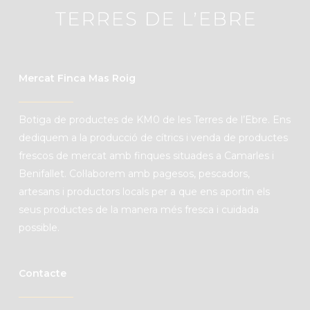
Mercat Finca Mas Roig
B
otiga de productes de
KM0
de les Terres de l’Ebre. Ens
dediquem a la producció de cítrics i venda de productes
frescos de mercat amb finques situades a Camarles i
Benifallet. C
ol·laborem amb pagesos, pescadors,
artesans i productors locals per a que ens aportin els
seus productes de la manera més fresca i cuidada
possible.
Contacte