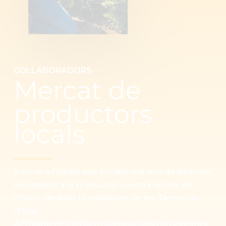
COL·LABORADORS
Mercat de
productors
locals
Som una família que inicialment ens dedicàvem
únicament a la producció i venda on line de
cítrics, síndries i hortalisses de les Terres de
l’Ebre.
Actualment, ens hem agrupat amb productors