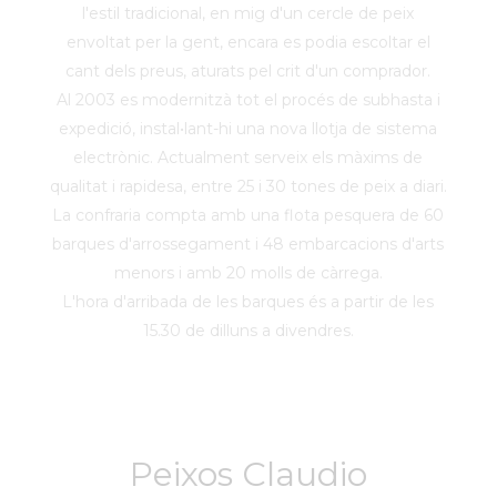
l'estil tradicional, en mig d'un cercle de peix
envoltat per la gent, encara es podia escoltar el
cant dels preus, aturats pel crit d'un comprador.
Al 2003 es modernitzà tot el procés de subhasta i
expedició, instal•lant-hi una nova llotja de sistema
electrònic. Actualment serveix els màxims de
qualitat i rapidesa, entre 25 i 30 tones de peix a diari.
La confraria compta amb una flota pesquera de 60
barques d'arrossegament i 48 embarcacions d'arts
menors i amb 20 molls de càrrega.
L'hora d'arribada de les barques és a partir de les
15.30 de dilluns a divendres.
Peixos Claudio