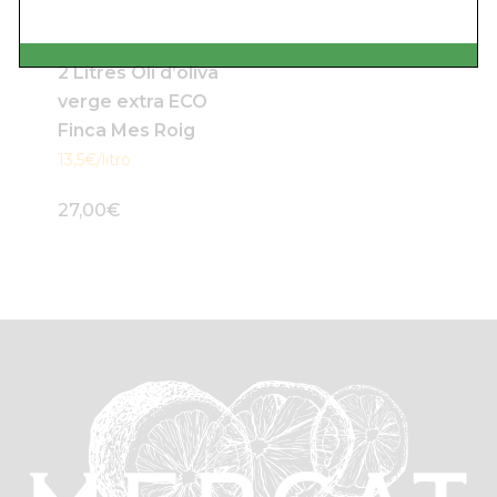
2 Litres Oli d’oliva
verge extra ECO
Finca Mes Roig
13,5€/litro
27,00
€