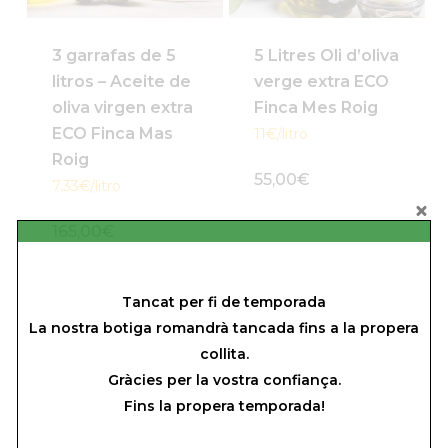
3 garrafas de 5
5 Litres Oli d’oliva
litros – Aceite de
verge extra ECO
oliva virgen extra
Finca Mes Roig
ECO Finca Mas
11€/litro
Roig
55,00
€
7,33€/litro
165,00
€
ESGOTAT
Tancat per fi de temporada
La nostra botiga romandrà tancada fins a la propera
collita.
Gràcies per la vostra confiança.
Fins la propera temporada!