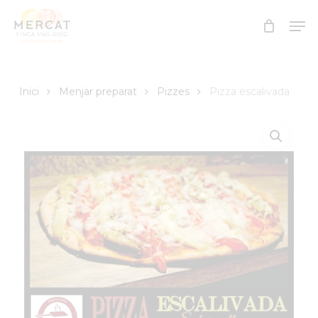
Skip
Men
to
Close
main
Menu
content
Inici
Menjar preparat
Pizzes
Pizza escalivada