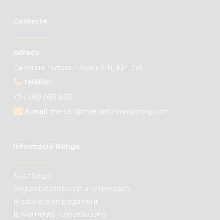
Contacte
Adreça
Carretera Tortosa – Aldea S/N, KM. 11,5
Telèfon
+34 689 085 893
E-mail
mercat@mercatfincamasroig.com
Informació Botiga
Nota Legal
Seguretat protecció a compradors
Modalitats de pagament
Enviaments i cancel·lacions