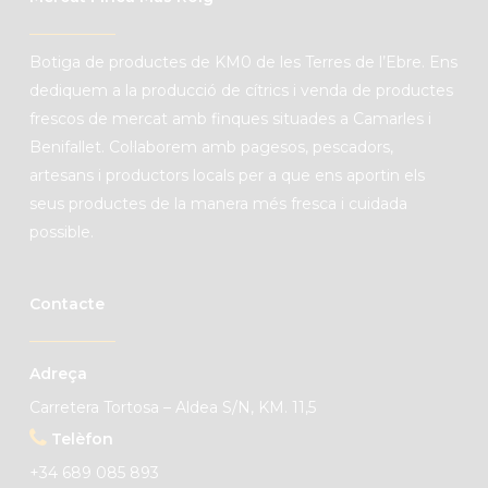
B
otiga de productes de
KM0
de les Terres de l’Ebre. Ens
dediquem a la producció de cítrics i venda de productes
frescos de mercat amb finques situades a Camarles i
Benifallet. C
ol·laborem amb pagesos, pescadors,
artesans i productors locals per a que ens aportin els
seus productes de la manera més fresca i cuidada
possible.
Contacte
Adreça
Carretera Tortosa – Aldea S/N, KM. 11,5
Telèfon
+34 689 085 893