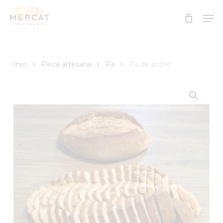
Skip
Men
to
Close
main
Menu
content
Inici
Fleca artesana
Pa
Pa de poble