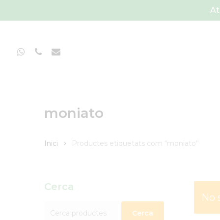
Skip
At
to
main
content
Whatsapp
Phone
Email
moniato
Inici
Productes etiquetats com “moniato”
Cerca
No 
Cerca:
Cerca