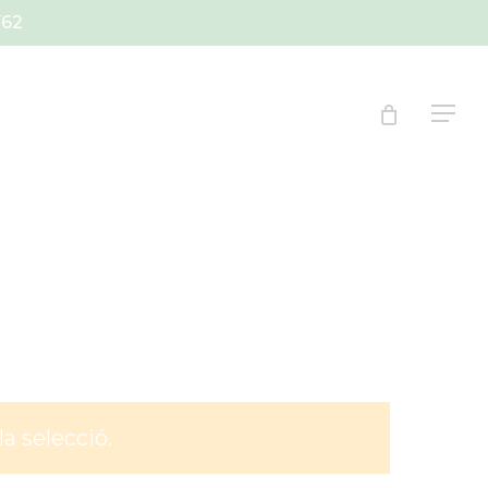
762
Menu
a selecció.