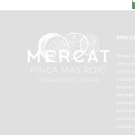
Merca
B
otiga 
Terres d
producci
product
finques 
Benifalle
pescador
per a qu
producte
cuidada 