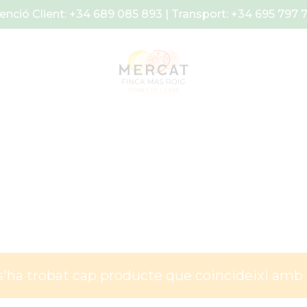
enció Client: +34 689 085 893 | Transport: +34 695 797 
s'ha trobat cap producte que coincideixi amb l