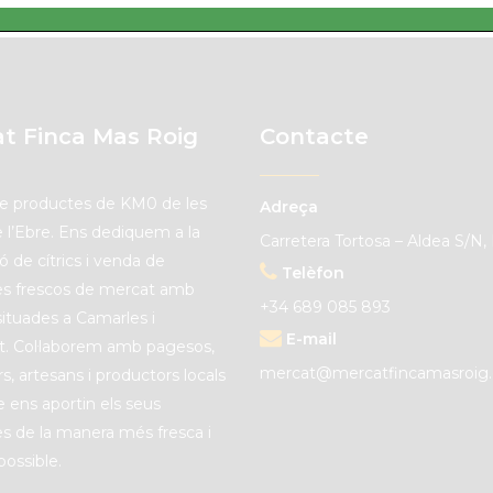
t Finca Mas Roig
Contacte
de productes de
KM0
de les
Adreça
e l’Ebre. Ens dediquem a la
Carretera Tortosa – Aldea S/N, 
ó de cítrics i venda de
Telèfon
es frescos de mercat amb
+34 689 085 893
situades a Camarles i
E-mail
t. C
ol·laborem amb pagesos,
mercat@mercatfincamasroig
s, artesans i productors locals
e ens aportin els seus
s de la manera més fresca i
possible.