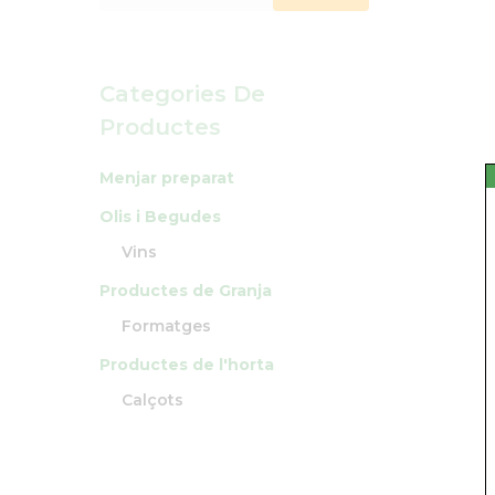
Categories De
Productes
Menjar preparat
Olis i Begudes
Vins
Productes de Granja
Formatges
Productes de l'horta
Calçots