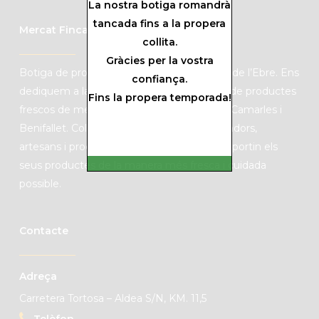
La nostra botiga romandrà
tancada fins a la propera
Mercat Finca Mas Roig
collita.
Gràcies per la vostra
B
otiga de productes de
KM0
de les Terres de l’Ebre. Ens
confiança.
dediquem a la producció de cítrics i venda de productes
Fins la propera temporada!
frescos de mercat amb finques situades a Camarles i
Benifallet. C
ol·laborem amb pagesos, pescadors,
artesans i productors locals per a que ens aportin els
seus productes de la manera més fresca i cuidada
possible.
Contacte
Adreça
Carretera Tortosa – Aldea S/N, KM. 11,5
Telèfon