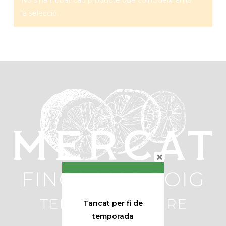
No s'ha trobat cap producte que coincideixi amb
la selecció.
Tancat per fi de
temporada