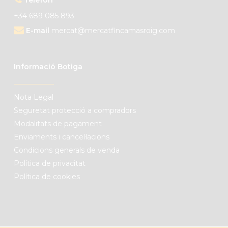
+34 689 085 893
E-mail
mercat@mercatfincamasroig.com
Informació Botiga
Nota Legal
Seguretat protecció a compradors
Modalitats de pagament
Enviaments i cancel·lacions
Condicions generals de venda
Política de privacitat
Política de cookies