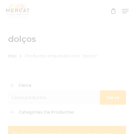
Skip
Men
to
Close
main
Menu
content
dolços
Inici
Productes etiquetats com “dolços”
Cerca
Cerca:
Cerca
Categories De Productes