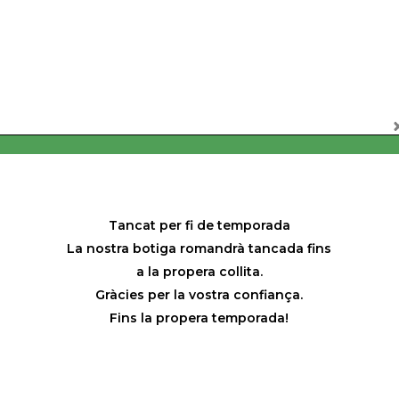
l 60% en botas nuevas de roble francés y el 40% dentro de un hue
Tancat per fi de temporada
La nostra botiga romandrà tancada fins
a la propera collita.
Gràcies per la vostra confiança.
Fins la propera temporada!