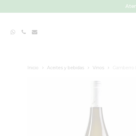
Skip
Aten
to
main
content
Whatsapp
Phone
Email
Inicio
Aceites y bebidas
Vinos
Gamberro 