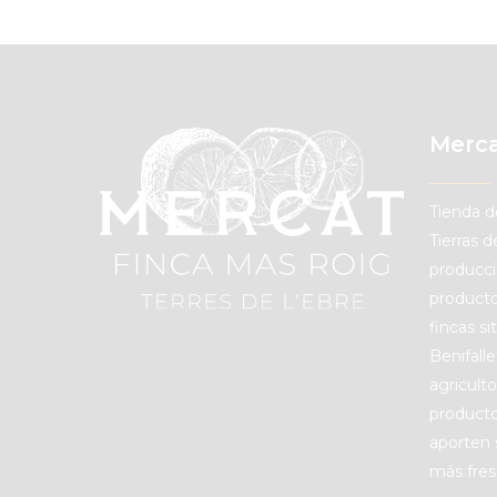
Merca
Tienda d
Tierras 
producci
producto
fincas s
Benifall
agricult
producto
aporten 
más fres