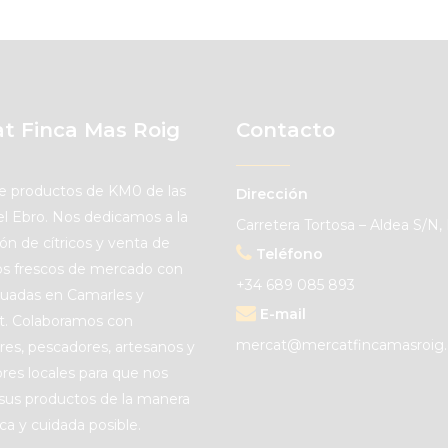
t Finca Mas Roig
Contacto
e productos de KM0 de las
Dirección
del Ebro. Nos dedicamos a la
Carretera Tortosa – Aldea S/N, 
ón de cítricos y venta de
Teléfono
s frescos de mercado con
+34 689 085 893
ituadas en Camarles y
E-mail
et. Colaboramos con
mercat@mercatfincamasroig
ores, pescadores, artesanos y
res locales para que nos
sus productos de la manera
ca y cuidada posible.