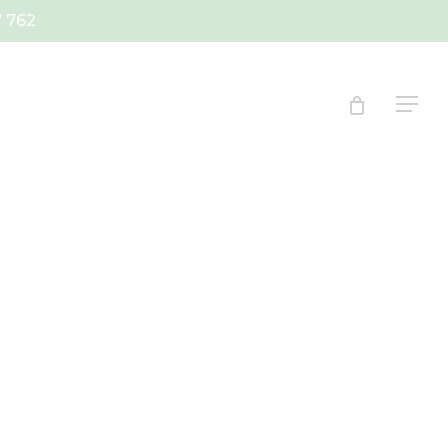
7 762
Menu