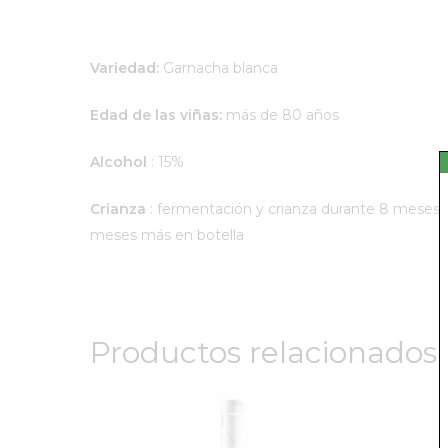
Variedad:
Garnacha blanca
Edad de las viñas:
más de 80 años
Alcohol
: 15%
Crianza
: fermentación y crianza durante 8 meses e
meses más en botella
Productos relacionados