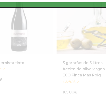
rnista tinto
3 garrafas de 5 litros –
Aceite de oliva virgen
ella
ECO Finca Mas Roig
€
7,33€/litro
165,00
€