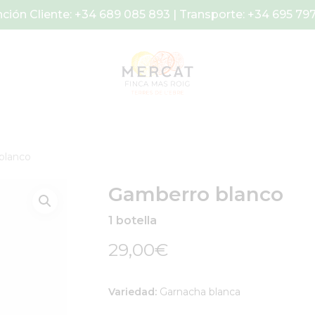
ción Cliente: +34 689 085 893 | Transporte: +34 695 79
blanco
Gamberro blanco
1 botella
29,00
€
Variedad:
Garnacha blanca