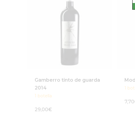
Gamberro tinto de guarda
Mode
2014
1 bot
1 botella
7,70
29,00
€