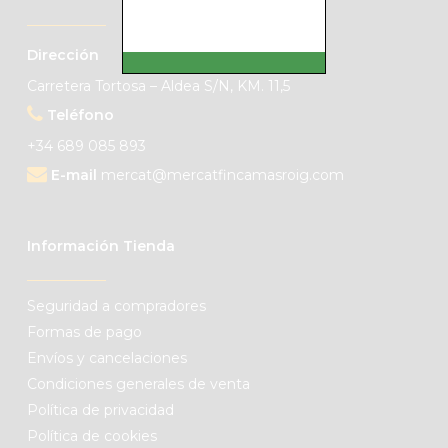
Dirección
Carretera Tortosa – Aldea S/N, KM. 11,5
Teléfono
+34 689 085 893
E-mail
mercat@mercatfincamasroig.com
Información Tienda
Seguridad a compradores
Formas de pago
Envíos y cancelaciones
Condiciones generales de venta
Política de privacidad
Política de cookies