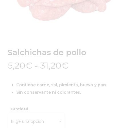
Salchichas de pollo
Rango
5,20
€
-
31,20
€
de
precios:
Contiene carne, sal, pimienta, huevo y pan.
desde
Sin conservante ni colorantes.
5,20€
hasta
Cantidad
31,20€
Elige una opción