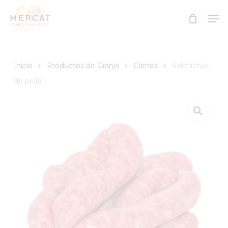
Skip
Men
to
Close
main
Menu
content
Inicio
Productos de Granja
Carnes
Salchichas
de pollo