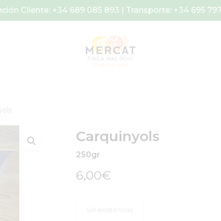
ción Cliente: +34 689 085 893 | Transporte: +34 695 79
yols
Carquinyols
250gr
6,00
€
Sin existencias