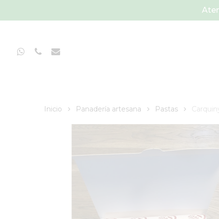
Skip
Aten
to
main
content
Whatsapp
Phone
Email
Inicio
Panadería artesana
Pastas
Carquin