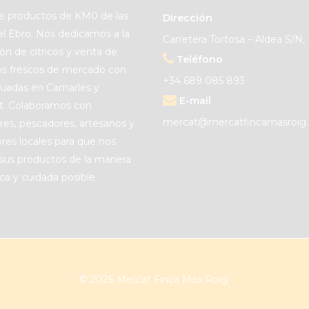
e productos de KM0 de las
Dirección
del Ebro. Nos dedicamos a la
Carretera Tortosa – Aldea S/N, 
ón de cítricos y venta de
Teléfono
s frescos de mercado con
+34 689 085 893
ituadas en Camarles y
E-mail
et. Colaboramos con
mercat@mercatfincamasroig
ores, pescadores, artesanos y
res locales para que nos
sus productos de la manera
ca y cuidada posible.
© 2026 Mercat Finca Mas Roig.