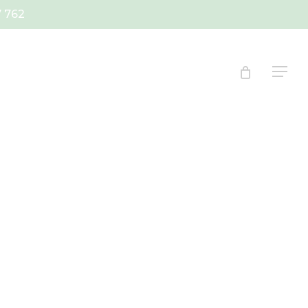
7 762
Menu