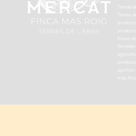
Tienda d
Tierras 
producci
producto
fincas s
Benifall
agricult
producto
aporten 
más fres