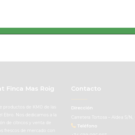
t Finca Mas Roig
Contacto
e productos de KM0 de las
Dirección
del Ebro. Nos dedicamos a la
Carretera Tortosa – Aldea S/N, 
ón de cítricos y venta de
Teléfono
s frescos de mercado con