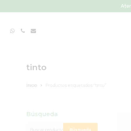
Skip
Aten
to
main
content
Whatsapp
Phone
Email
tinto
Inicio
Productos etiquetados “tinto”
Búsqueda
Buscar
Búsqueda