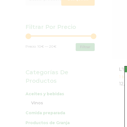
por:
Filtrar Por Precio
Precio
Precio
Precio:
10€
—
20€
Filtrar
mínimo
máximo
L’I
Categorías De
1 bo
Productos
12,
Aceites y bebidas
Vinos
Comida preparada
Productos de Granja