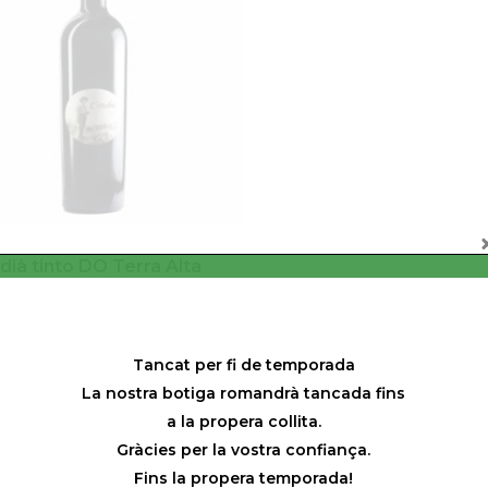
ndià tinto DO Terra Alta
tella
50
€
Tancat per fi de temporada
La nostra botiga romandrà tancada fins
a la propera collita.
Gràcies per la vostra confiança.
Fins la propera temporada!