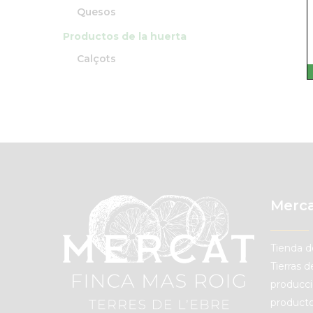
Quesos
Productos de la huerta
Calçots
Merca
Tienda d
Tierras 
producci
producto