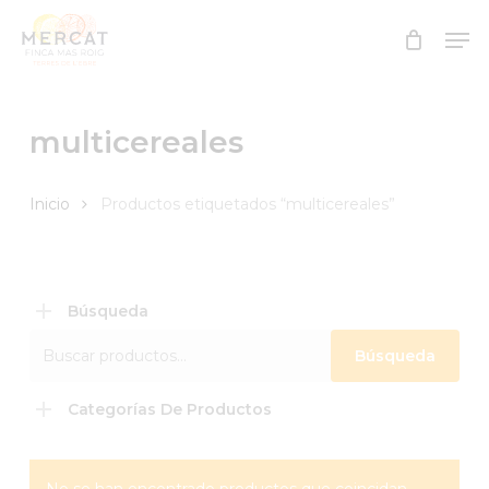
Skip
Men
to
Close
main
Menu
content
multicereales
Inicio
Productos etiquetados “multicereales”
Búsqueda
Buscar
Búsqueda
por:
Categorías De Productos