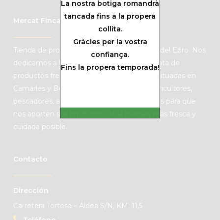
La nostra botiga romandrà
tancada fins a la propera
Mercat Finca Mas Roig
collita.
Gràcies per la vostra
Tienda de productos de KM0 de las Tierras del Ebro. Nos
confiança.
dedicamos a la producción de cítricos y venta de
Fins la propera temporada!
productos frescos de mercado con fincas situadas en
Camarles y Benifallet. Colaboramos con agricultores,
pescadores, artesanos y productores locales para que
nos aporten sus productos de la manera más fresca y
cuidada posible.
Contacto
Dirección
Carretera Tortosa – Aldea S/N, KM. 11,5
Teléfono