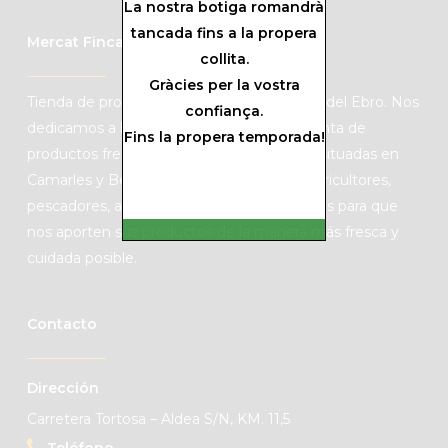
La nostra botiga romandrà
tancada fins a la propera
Mercat Finca Mas Roig
collita.
Gràcies per la vostra
Tienda de productos de KM0 de las Tierras del Ebro. Nos
confiança.
dedicamos a la producción de cítricos y venta de
Fins la propera temporada!
productos frescos de mercado con fincas situadas en
Camarles y Benifallet. Colaboramos con agricultores,
pescadores, artesanos y productores locales para que
nos aporten sus productos de la manera más fresca y
cuidada posible.
Contacto
Dirección
Carretera Tortosa – Aldea S/N, KM. 11,5
Teléfono