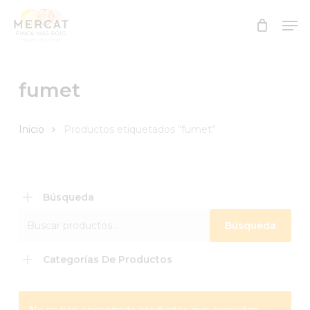
Skip
Men
to
Close
main
Menu
content
fumet
Inicio
Productos etiquetados “fumet”
Búsqueda
Buscar
Búsqueda
por:
Categorías De Productos