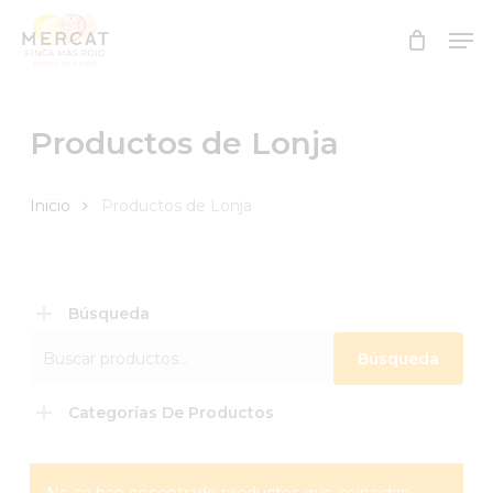
Skip
Men
to
Close
main
Menu
content
Productos de Lonja
Inicio
Productos de Lonja
Búsqueda
Buscar
Búsqueda
por:
Categorías De Productos