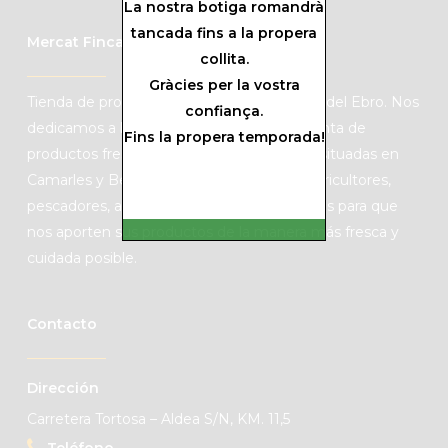
La nostra botiga romandrà
tancada fins a la propera
Mercat Finca Mas Roig
collita.
Gràcies per la vostra
Tienda de productos de KM0 de las Tierras del Ebro. Nos
confiança.
dedicamos a la producción de cítricos y venta de
Fins la propera temporada!
productos frescos de mercado con fincas situadas en
Camarles y Benifallet. Colaboramos con agricultores,
pescadores, artesanos y productores locales para que
nos aporten sus productos de la manera más fresca y
cuidada posible.
Contacto
Dirección
Carretera Tortosa – Aldea S/N, KM. 11,5
Teléfono